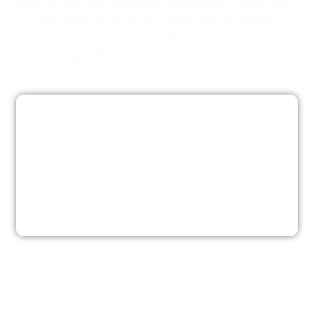
Creamos sitios web modernos, funcionales y adaptados a
tus necesidades de tu sector. Ya sea para un negocio
local, una tienda online o una marca personal,
desarrollamos páginas optimizadas para móviles y
posicionamiento en Google.
Diseño web para Empresas
Impulsa tu empresa con un diseño web profesional,
moderno y adaptado a tus objetivos.
Diseño web para dentistas