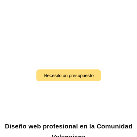
sitio web para atraer clientes, teniendo en cuenta las tendencias,
preferencias de la zona y el tipo de proyectos.
Contacto directo con el diseñador
Con un diseñador local, la comunicación es inmediata y las
soluciones son rápidas. Esto garantiza ajustes personalizados,
soporte técnico constante y la posibilidad de mejorar tu página
web según las necesidades de tu negocio.
Necesito un presupuesto
Diseño web profesional en la Comunidad
Valenciana