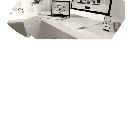
+ Ventajas de trabajar con expertos
como nosotros
Trabajar con diseñadores en Xàtiva te ofrece beneficios únicos
gracias al conocimiento del mercado y la atención personalizada.
Conocimiento del mercado local
Como expertos en diseño web profesional, entendemos las
necesidades específicas de los negocios locales. Adaptamos tu